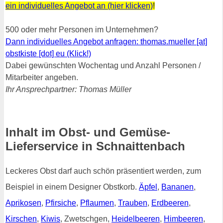
ein individuelles Angebot an (hier klicken)
!
500 oder mehr Personen im Unternehmen?
Dann individuelles Angebot anfragen: thomas.mueller [at]
obstkiste [dot] eu (Klick!)
Dabei gewünschten Wochentag und Anzahl Personen /
Mitarbeiter angeben.
Ihr Ansprechpartner: Thomas Müller
Inhalt im Obst- und Gemüse-
Lieferservice in Schnaittenbach
Leckeres Obst darf auch schön präsentiert werden, zum
Beispiel in einem Designer Obstkorb.
Äpfel
,
Bananen
,
Aprikosen
,
Pfirsiche
,
Pflaumen
,
Trauben
,
Erdbeeren
,
Kirschen
,
Kiwis
, Zwetschgen,
Heidelbeeren
,
Himbeeren
,