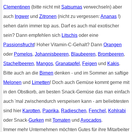
Clementinen
(bitte nicht mit
Satsumas
verwechseln) aber
auch
Ingwer
und
Zitronen
(nicht zu vergessen:
Ananas
!)
sehen darin immer top aus. Darf es auch mal exotischer
sein? Dann empfehlen sich
Litschis
oder eine
Passionsfrucht
! Hoher Vitamin-C-Gehalt? Dann
Orangen
oder
Pomelos
,
Johannisbeeren
,
Blaubeeren
,
Brombeeren
,
Stachelbeeren
,
Mangos
,
Granatapfel
,
Feigen
und
Kakis
.
Bitte auch an die
Birnen
denken - und im Sommer an saftige
Melonen
und
Limetten
! Doch auch Gemüse kommt gerne mit
in den Obstkorb, am besten Snack-Gemüse das man einfach
auch 'mal zwischendurch verspeisen kann - am beliebtesten
sind hier
Karotten
,
Paprika
,
Radieschen
,
Fenchel
,
Kohlrabi
oder Snack-
Gurken
mit
Tomaten
und
Avocados
.
Immer mehr Unternehmen möchten Gutes für ihre Mitarbeiter